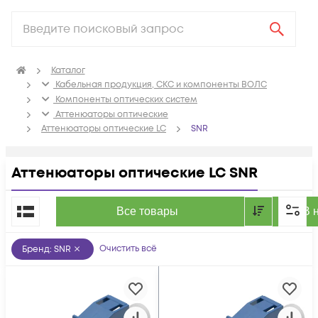
Каталог
Кабельная продукция, СКС и компоненты ВОЛС
Компоненты оптических систем
Аттенюаторы оптические
Аттенюаторы оптические LC
SNR
Аттенюаторы оптические LC SNR
По популярности
Все товары
В 
Очистить всё
Бренд
:
SNR