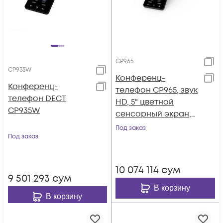
CP965
CP935W
Конференц-
Конференц-
телефон CP965, звук
телефон DECT
HD, 5" цветной
CP935W
сенсорный экран,
PoE, Wi-Fi, Bluetooth
Под заказ
Под заказ
10 074 114
сум
9 501 293
сум
В корзину
В корзину