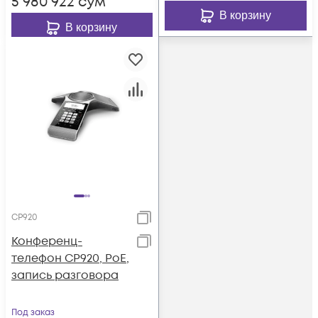
5 980 922
сум
В корзину
В корзину
CP920
Конференц-
телефон CP920, PoE,
запись разговора
Под заказ