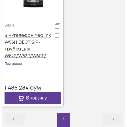
W56H
SIP-телефон Yealink
W56H DECT SIP-
трубка для
W52P/W53P/W60P/W
60B/CP930W-
Под заказ
Base/W80B
1 485 284
сум
В корзину
1
Назад
Дальше