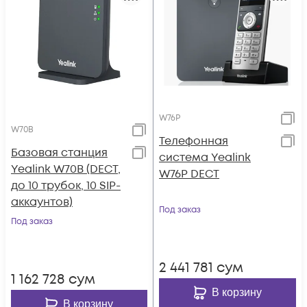
W76P
W70B
Телефонная
Базовая станция
система Yealink
Yealink W70B (DECT,
W76P DECT
до 10 трубок, 10 SIP-
аккаунтов)
Под заказ
Под заказ
2 441 781
сум
1 162 728
сум
В корзину
В корзину