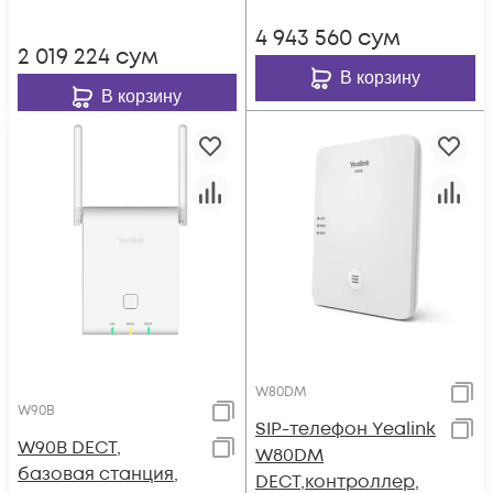
вызовов, PoE
4 943 560
сум
2 019 224
сум
В корзину
В корзину
W80DM
W90B
SIP-телефон Yealink
W90B DECT,
W80DM
базовая станция,
DECT,контроллер,