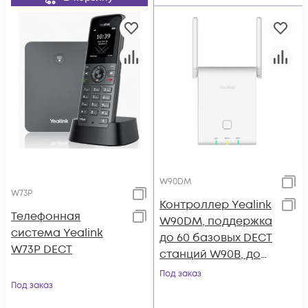
W90DM
W73P
Контроллер Yealink
Телефонная
W90DM, поддержка
система Yealink
до 60 базовых DECT
W73P DECT
станций W90B, до
250 SIP-аккаунтов,
Под заказ
Под заказ
до 250
одновременных