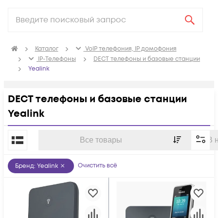
Каталог
VoIP телефония, IP домофония
IP-Телефоны
DECT телефоны и базовые станции
Yealink
DECT телефоны и базовые станции
Yealink
По популярности
Все товары
В 
Очистить всё
Бренд
:
Yealink