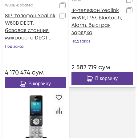
W59R
W80B-updated
IP-телефон Yealink
SIP-телефон Yealink
W59R, IP67, Bluetooh,
W80B DECT,
Alarm, быстрая
базовая станция,
зарядка
микросота DECT,
Под заказ
PoE
Под заказ
2 587 719
сум
4 170 474
сум
В корзину
В корзину