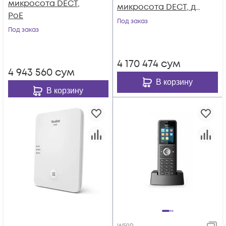
микросота DECT,
микросота DECT, до
PoE
30 базовых
Под заказ
Под заказ
станций, до 100
устройств, до 100
вызовов, PoE
4 170 474
сум
4 943 560
сум
В корзину
В корзину