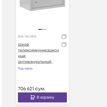
SNR-TAC3804
Шкаф
телекоммуникацион
ный
антивандальный
SNR-TAC3804
Под заказ
(250х600х380)
706 621
сум
В корзину