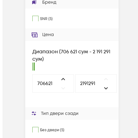
Бренд
SNR
(
5
)
Цена
Диапазон
(
706 621 сум - 2 191 291
сум
)
Тип двери сзади
Без двери (5)