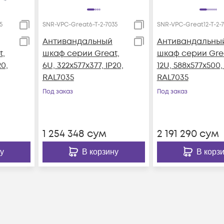
5
SNR-VPC-Great6-T-2-7035
SNR-VPC-Great12-T-2-7
Антивандальный
Антивандальны
t,
шкаф серии Great,
шкаф серии Gre
20,
6U, 322х577х377, IP20,
12U, 588х577х500, 
RAL7035
RAL7035
Под заказ
Под заказ
1 254 348
сум
2 191 290
сум
у
В корзину
В корз