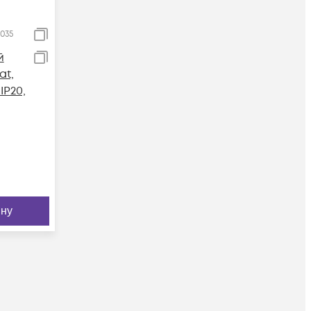
035
й
at,
IP20,
ину