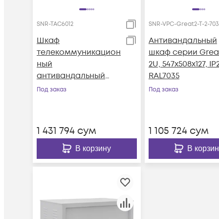
SNR-TAC6012
SNR-VPC-Great2-T-2-703
Шкаф
Антивандальный
телекоммуникацион
шкаф серии Grea
ный
2U, 547х508х127, IP
антивандальный
RAL7035
SNR-TAC6012
Под заказ
Под заказ
(600х600х600)
1 431 794
сум
1 105 724
сум
В корзину
В корзин