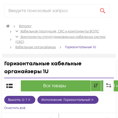
Каталог
Кабельная продукция, СКС и компоненты ВОЛС
Компоненты структурированных кабельных систем
(СКС)
Кабельные органайзеры
Горизонтальные 1U
Горизонтальные кабельные
органайзеры 1U
По популярности
Все товары
В 
Высота, U
:
1
Исполнение
:
Горизонтальный
Очистить всё