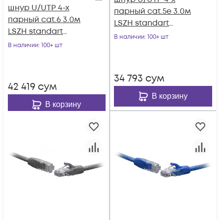
шнур U/UTP 4-х
парный cat.5e 3.0м
парный cat.6 3.0м
LSZH standart
LSZH standart
красный
В наличии
: 100+ шт
серый
В наличии
: 100+ шт
34 793
сум
42 419
сум
В корзину
В корзину