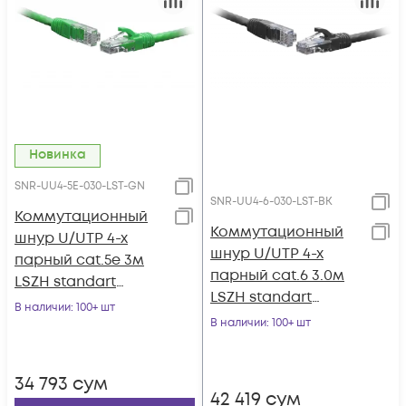
Новинка
SNR-UU4-5E-030-LST-GN
SNR-UU4-6-030-LST-BK
Коммутационный
Коммутационный
шнур U/UTP 4-х
шнур U/UTP 4-х
парный cat.5e 3м
парный cat.6 3.0м
LSZH standart
LSZH standart
зеленый
В наличии
: 100+ шт
чёрный
В наличии
: 100+ шт
34 793
сум
42 419
сум