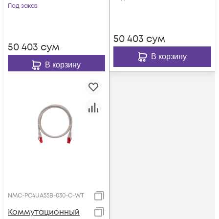
красный
Под заказ
50 403
сум
50 403
сум
В корзину
В корзину
NMC-PC4UA55B-030-C-WT
Коммутационный