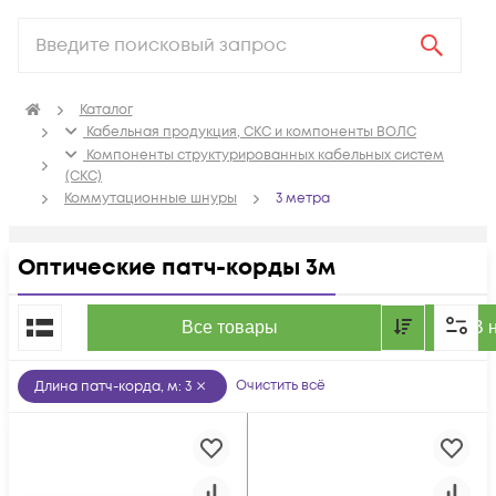
Каталог
Кабельная продукция, СКС и компоненты ВОЛС
Компоненты структурированных кабельных систем
(СКС)
Коммутационные шнуры
3 метра
Оптические патч-корды 3м
По популярности
Все товары
В 
Очистить всё
Длина патч-корда, м
:
3