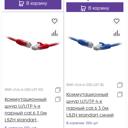
В корзину
В корзину
SNR-UU4-6-030-LST-BL
SNR-UU4-6-030-LST-RD
Коммутационный
Коммутационный
шнур U/UTP 4-х
шнур U/UTP 4-х
парный cat.6 3.0м
парный cat.6 3.0м
LSZH standart синий
LSZH standart
В наличии
: 100+ шт
красный