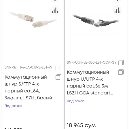
SNR-UU4-5E-030-LST-CCA-GY
SNR-S/FTP4-6A-030-S-LST-WT
Коммутационный
Коммутационный
шнур U/UTP 4-х
шнур S/FTP 4-х
парный cat.5e 3м
парный cat.6A,
LSZH CCA standart
3м,slim, LSZH, белый
серый
Под заказ
Под заказ
18 945
сум