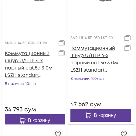
SNR-UU4-5E-030-LST-GY
SNR-UU4-5E-030-LST-BK
Коммутационный
Коммутационный
шнур U/UTP 4-х
шнур U/UTP 4-х
парный cat.5e 3.0м
парный cat.5e 3.0м
LSZH standart
LSZH standart
серый
В наличии
: 100+ шт
чёрный
В наличии
: 10+ шт
47 662
сум
34 793
сум
В корзину
В корзину