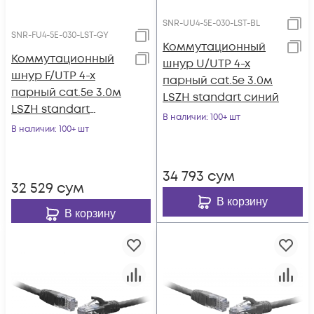
SNR-UU4-5E-030-LST-BL
SNR-FU4-5E-030-LST-GY
Коммутационный
Коммутационный
шнур U/UTP 4-х
шнур F/UTP 4-х
парный cat.5e 3.0м
парный cat.5e 3.0м
LSZH standart синий
LSZH standart
В наличии
: 100+ шт
серый
В наличии
: 100+ шт
34 793
сум
32 529
сум
В корзину
В корзину