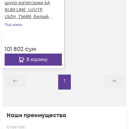
шнур категории 6A
SLIM LINE, U/UTP,
LSZH, T568B, белый,
3 м
Под заказ
101 802
сум
В корзину
1
Назад
Дальше
Наши преимущества
Ответов:
1