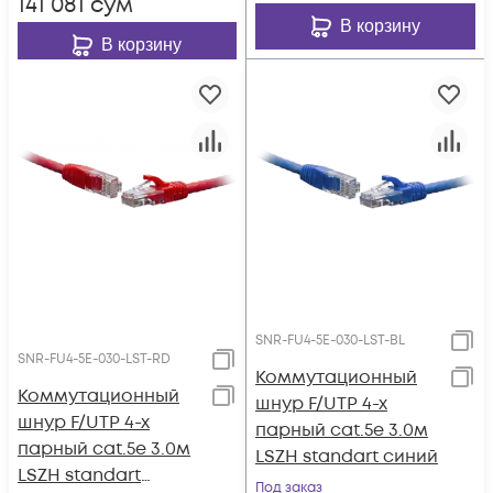
141 081
сум
В корзину
В корзину
SNR-FU4-5E-030-LST-BL
SNR-FU4-5E-030-LST-RD
Коммутационный
Коммутационный
шнур F/UTP 4-х
шнур F/UTP 4-х
парный cat.5e 3.0м
парный cat.5e 3.0м
LSZH standart синий
LSZH standart
Под заказ