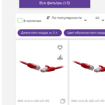
Все фильтры (+3)
По популярности
40
В наличии
Длина патч-корда, м
:
3
Цвет оболочки патч-корд
SNR-UU4-6-030-LST-RD
SNR-UU4-5E-030-LST-RD