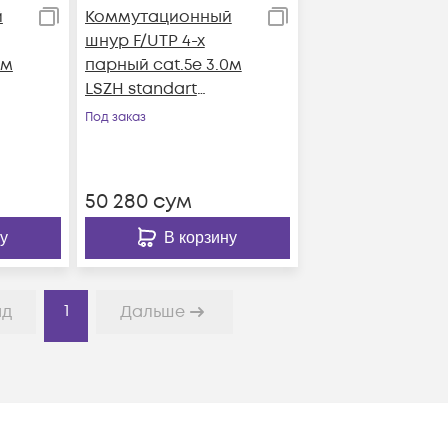
й
Коммутационный
шнур F/UTP 4-х
0м
парный cat.5e 3.0м
LSZH standart
красный
Под заказ
50 280
сум
у
В корзину
1
ад
Дальше