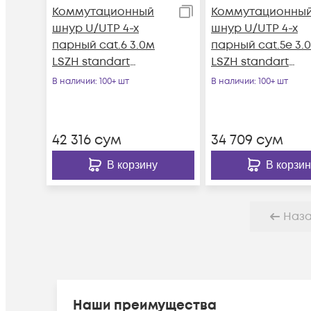
Коммутационный
Коммутационны
шнур U/UTP 4-х
шнур U/UTP 4-х
парный cat.6 3.0м
парный cat.5e 3.
LSZH standart
LSZH standart
красный
красный
В наличии
: 100+ шт
В наличии
: 100+ шт
42 316
сум
34 709
сум
В корзину
В корзин
Наз
Наши преимущества