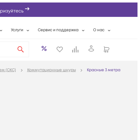
ризуйтесь
Услуги
Сервис и поддержка
О нас
ты
Wi-Fi «под ключ»
Гарантийное обслуживание
О компании
вки
Расширенная гарантия
Разовые выездные работы
Контактная информаци
а
Системная интеграция
Сервисные контракты
Банковские реквизиты
ем (СКС)
Коммутационные шнуры
Красные 3 метра
еты
Сервисный центр
Партнеры
оддержка
Техническая поддержка
Новости
Условия оказания услуг
ы