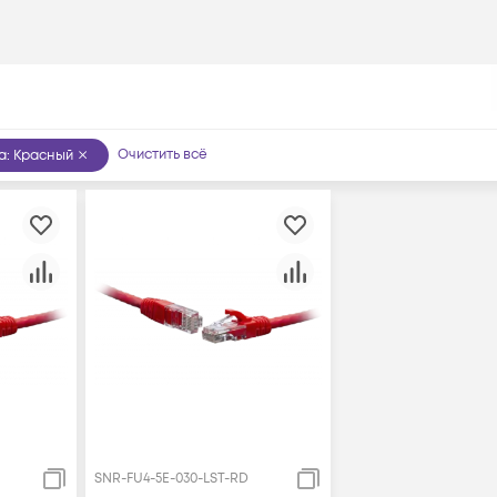
Очистить всё
а
:
Красный
SNR-FU4-5E-030-LST-RD