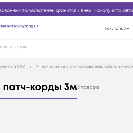
зованных пользователей хранится 7 дней. Пожалуйста,
авто
айн чат
sales@nag.uz
Покупателям
Способы опла
Условия доста
Возврат товар
поненты ВОЛС
Компоненты структурированных кабельных сист
Вопросы и отв
Техническая п
 патч-корды 3м
3
товара
База знаний
Конфигуратор