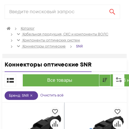
Каталог
Кабельная продукция, СКС и компоненты ВОЛС
Компоненты оптических систем
Коннекторы оптические
SNR
Коннекторы оптические SNR
По популярности
Все товары
В 
Очистить всё
Бренд
:
SNR