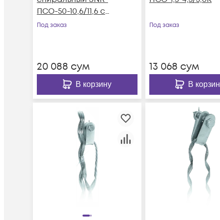
ПСО-50-10,6/11,6 с
коушем
Под заказ
Под заказ
20 088
сум
13 068
сум
В корзину
В корзин