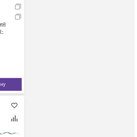
ий
R-
ину