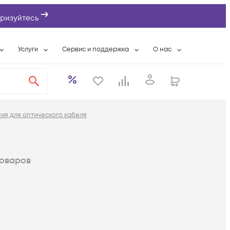
ризуйтесь
Услуги
Сервис и поддержка
О нас
ты
Wi-Fi «под ключ»
Гарантийное обслуживание
О компании
вки
Расширенная гарантия
Разовые выездные работы
Контактная информаци
а
Системная интеграция
Сервисные контракты
Банковские реквизиты
ия для оптического кабеля
еты
Сервисный центр
Партнеры
оддержка
Техническая поддержка
Новости
Условия оказания услуг
оваров
ы