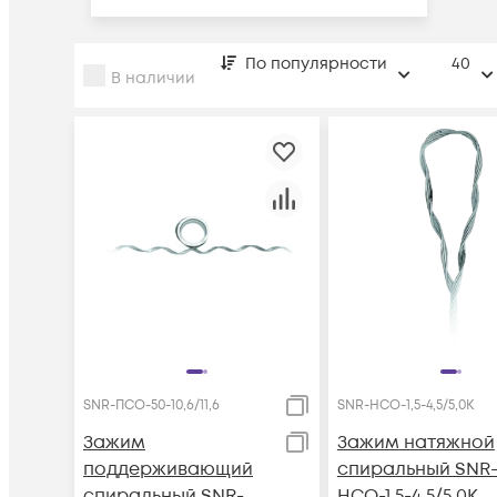
По популярности
40
В наличии
SNR-ПСО-50-10,6/11,6
SNR-НСО-1,5-4,5/5,0К
Зажим
Зажим натяжной
поддерживающий
спиральный SNR
спиральный SNR-
НСО-1,5-4,5/5,0К