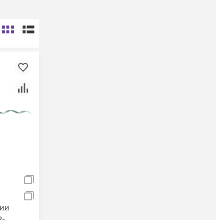
ий
R-