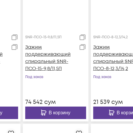
SNR-ПСО-15-9,8/11,5П
SNR-ПСО-8-12,3/14,2
Зажим
Зажим
й
поддерживающий
поддерживающ
-
спиральный SNR-
спиральный SN
ПСО-15-9,8/11,5П
ПСО-8-12,3/14,2
Под заказ
Под заказ
74 542
сум
21 539
сум
у
В корзину
В корз