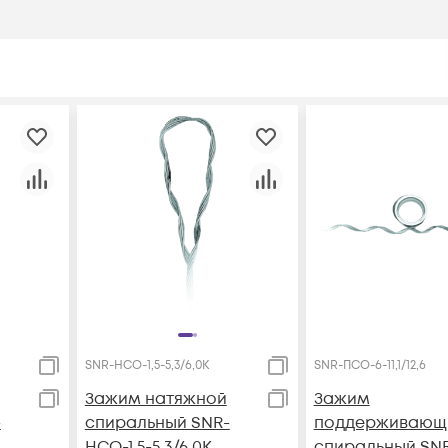
SNR-НСО-1,5-5,3/6,0К
SNR-ПСО-6-11,1/12,6
Зажим натяжной
Зажим
-
спиральный SNR-
поддерживающ
НСО-1,5-5,3/6,0К
спиральный SN