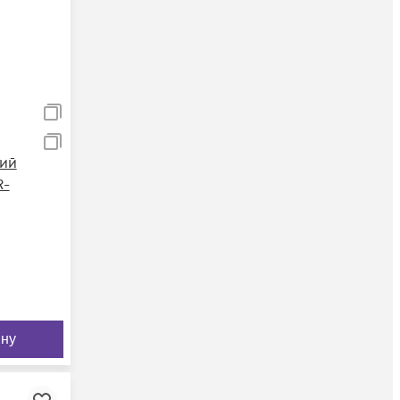
ий
R-
ину