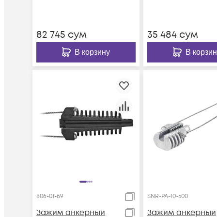
82 745
сум
35 484
сум
В корзину
В корзин
806-01-69
SNR-PA-10-500
Зажим анкерный
Зажим анкерный