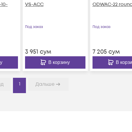
10-
VS-ACC
ODWAC-22 roun
Под заказ
Под заказ
3 951
сум
7 205
сум
у
В корзину
В корз
1
ад
Дальше