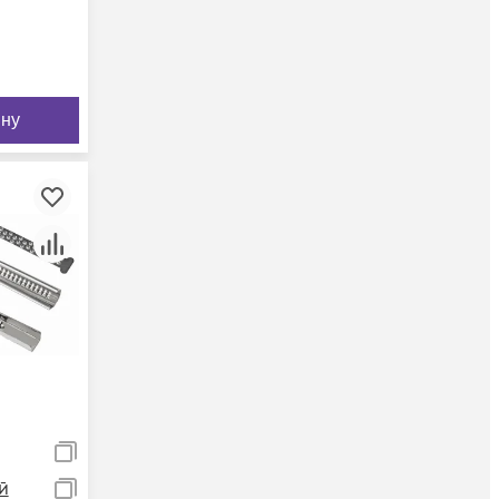
ину
й