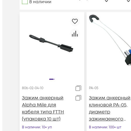
В наличии
806-02-04-10
PA-05
Зажим анкерный
Зажим анкерный
Alpha Mile для
клиновой PA-05,
кабеля типа FTTH
диаметр
(упаковка 10 шт)
зажимаемого
элемента 3-5 мм
В наличии
: 10+ уп
В наличии
: 100+ шт