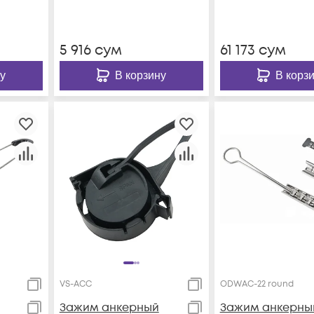
5 916
сум
61 173
сум
у
В корзину
В корз
VS-ACC
ODWAC-22 round
Зажим анкерный
Зажим анкерны