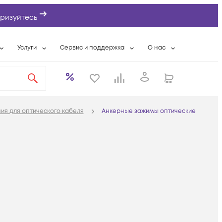
ризуйтесь
Услуги
Сервис и поддержка
О нас
ты
Wi-Fi «под ключ»
Гарантийное обслуживание
О компании
вки
Расширенная гарантия
Разовые выездные работы
Контактная информаци
а
Системная интеграция
Сервисные контракты
Банковские реквизиты
ия для оптического кабеля
Анкерные зажимы оптические
еты
Сервисный центр
Партнеры
оддержка
Техническая поддержка
Новости
Условия оказания услуг
ы