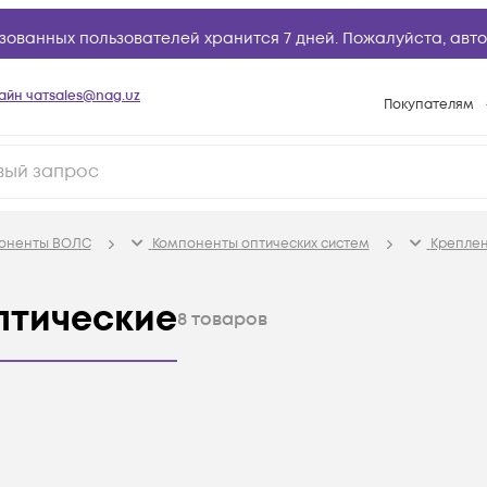
зованных пользователей хранится 7 дней. Пожалуйста,
авто
айн чат
sales@nag.uz
Покупателям
Способы опла
Условия доста
Возврат товар
поненты ВОЛС
Компоненты оптических систем
Креплен
Вопросы и отв
Техническая п
птические
8
товаров
База знаний
Конфигуратор