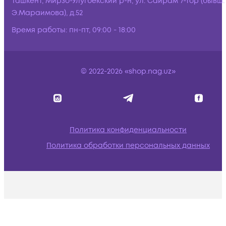
Ташкент, Мирзо-Улугбекский р-н, ул. Сайрам 7-тор (бывш.
Э.Мараимова), д.52
Время работы:
пн-пт, 09:00 - 18:00
© 2022-2026 «shop.nag.uz»
Политика конфиденциальности
Политика обработки персональных данных