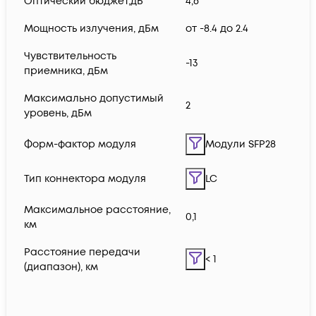
Оптический бюджет,дБ
4,6
Мощность излучения, дБм
от -8.4 до 2.4
Чувствительность
-13
приемника, дБм
Максимально допустимый
2
уровень, дБм
Форм-фактор модуля
Модули SFP28
Тип коннектора модуля
LC
Максимальное расстояние,
0,1
км
Расстояние передачи
< 1
(диапазон), км