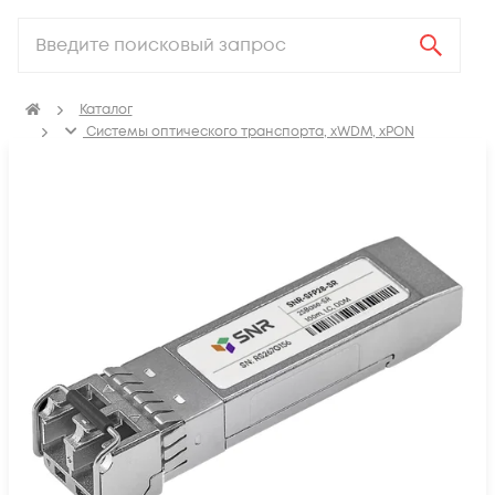
Каталог
Системы оптического транспорта, xWDM, xPON
SFP, GBIC, XFP, SFP+, X2, XENPAK, QSFP+, CFP модули
Модули SFP28