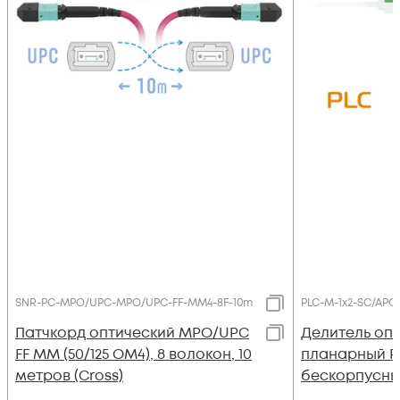
SNR-PC-MPO/UPC-MPO/UPC-FF-MM4-8F-10m
PLC-M-1x2-SC/APC
Патчкорд оптический MPO/UPC
Делитель оп
FF MM (50/125 OM4), 8 волокон, 10
планарный PL
метров (Cross)
бескорпусны