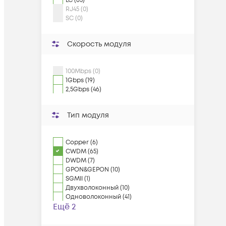
LC (65)
RJ45 (0)
SC (0)
Скорость модуля
100Mbps (0)
1Gbps (19)
2,5Gbps (46)
Тип модуля
Copper (6)
CWDM (65)
DWDM (7)
GPON&GEPON (10)
SGMII (1)
Двухволоконный (10)
Одноволоконный (41)
Ещё 2