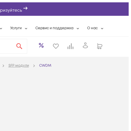
ризуйтесь
Услуги
Сервис и поддержка
О нас
ты
Wi-Fi «под ключ»
Гарантийное обслуживание
О компании
вки
Расширенная гарантия
Разовые выездные работы
Контактная информаци
а
Системная интеграция
Сервисные контракты
Банковские реквизиты
SFP модули
CWDM
еты
Сервисный центр
Партнеры
оддержка
Техническая поддержка
Новости
Условия оказания услуг
ы