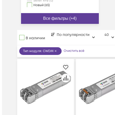
Seller RFB (0)
Новый (65)
Все фильтры (+4)
По популярности
40
В наличии
Очистить всё
Тип модуля
:
CWDM