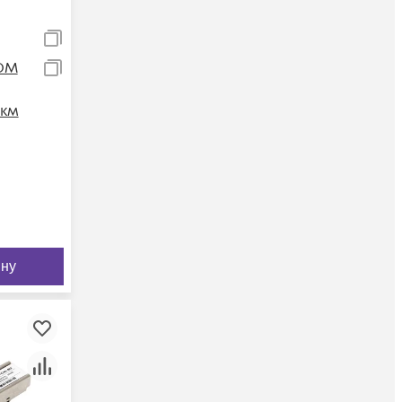
DM
0км
ину