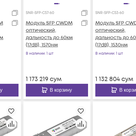
SNR-SFP-C57-60
SNR-SFP-C53-60
M
Модуль SFP CWDM
Модуль SFP CW
оптический,
оптический,
км
дальность до 60км
дальность до 6
(17dB), 1570нм
(17dB), 1530нм
В наличии
: 1 шт
В наличии
: 1 шт
1 173 219
сум
1 132 804
сум
у
В корзину
В корз