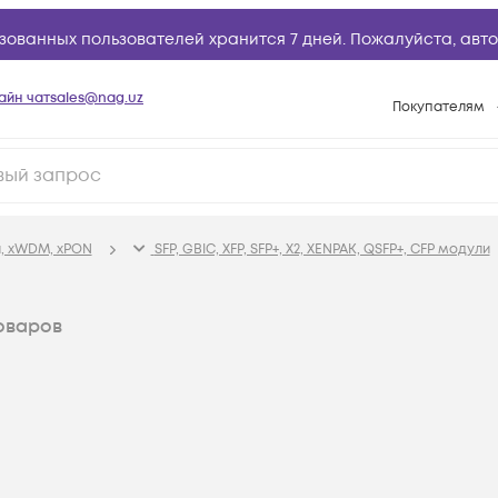
зованных пользователей хранится 7 дней. Пожалуйста,
авто
айн чат
sales@nag.uz
Покупателям
Способы опла
Условия доста
Возврат товар
, xWDM, xPON
SFP, GBIC, XFP, SFP+, X2, XENPAK, QSFP+, CFP модули
Вопросы и отв
Техническая п
оваров
База знаний
Конфигуратор