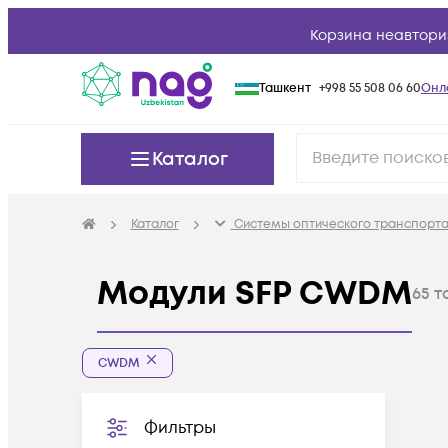
Корзина неавтори
Ташкент
+998 55 508 06 60
Онл
Каталог
Каталог
Системы оптического транспорта
Модули SFP CWDM
65
т
CWDM
Фильтры