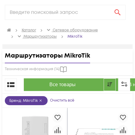
Каталог
Сетевое оборудование
Маршрутизаторы
MikroTik
Маршрутизаторы MikroTik
Техническая информация (
14
)
По популярности
Все товары
В 
Очистить всё
Бренд
:
MikroTik