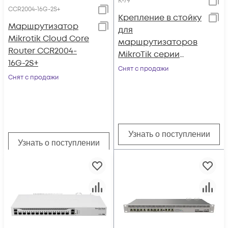
K-79
CCR2004-16G-2S+
Крепление в стойку
Маршрутизатор
для
Mikrotik Cloud Core
маршрутизаторов
Router CCR2004-
MikroTik серии
16G-2S+
RB5009
Снят с продажи
Снят с продажи
Узнать о поступлении
Узнать о поступлении