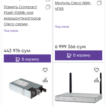
Модуль Cisco NIM-
Память Compact
4FXS
Flash 512Mb для
маршрутизаторов
Cisco серии
Под заказ
ISR2900/3900
Под заказ
6 999 366
сум
443 976
сум
В корзину
В корзину