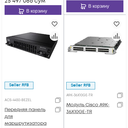
25 497 086
сум
В корзину
В корзину
Seller RFB
Seller RFB
A9K-36X10GE-TR
ACS-4450-BEZEL
Модуль Cisco A9K-
Передняя панель
36X10GE-TR
для
маршрутизатора