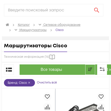
Каталог
Сетевое оборудование
Маршрутизаторы
Cisco
Маршрутизаторы Cisco
Техническая информация (
14
)
По популярности
Все товары
В 
Очистить всё
Бренд
:
Cisco