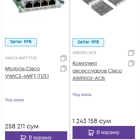
Seller RFB
Seller RFB
ASR1002-ACS
VWIC3-4MFT-T1/E1
Комплект
Модуль Cisco
аксессуаров Cisco
VWIC3-4MFT-T1/E1
ASR1002-ACS
Под заказ
Под заказ
1 243 158
сум
258 211
сум
В корзину
В корзину