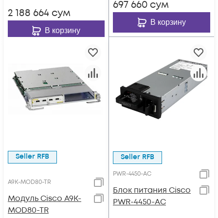
697 660
сум
2 188 664
сум
В корзину
В корзину
Seller RFB
Seller RFB
PWR-4450-AC
A9K-MOD80-TR
Блок питания Cisco
Модуль Cisco A9K-
PWR-4450-AC
MOD80-TR