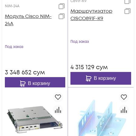
C891F-K9
NIM-24A
Маршрутизатор
Модуль Cisco NIM-
CISCO891F-K9
24A
Под заказ
Под заказ
4 315 129
сум
3 348 652
сум
В корзину
В корзину