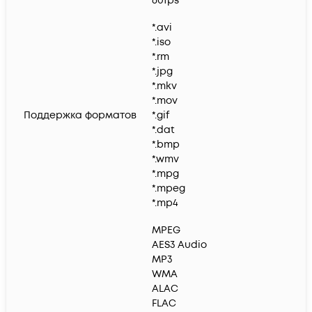
60fps
*.avi
*.iso
*.rm
*.jpg
*.mkv
*.mov
Поддержка форматов
*.gif
*.dat
*.bmp
*.wmv
*.mpg
*.mpeg
*.mp4
MPEG
AES3 Audio
MP3
WMA
ALAC
FLAC