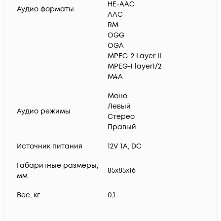
HE-AAC
Аудио форматы
AAC
RM
OGG
OGA
MPEG-2 Layer II
MPEG-1 layer1/2
M4A
Моно
Левый
Аудио режимы
Стерео
Правый
Источник питания
12V 1A, DC
Габаритные размеры,
85x85x16
мм
Вес, кг
0,1