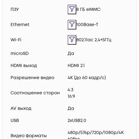
ПЗУ
8 ГБ eMMC
Ethernet
100Base-T
Wi-Fi
802.11ac 2,4+5ГГц
microSD
Да
HDMI выход
HDMI 2.1
Разрешение видео
4К (до 60 кадр/с)
4:3
Соотношение сторон
16:9
AV выход
Да
USB
2хUSB2.0
480p/576p/720p/1080p/4K
Видео форматы