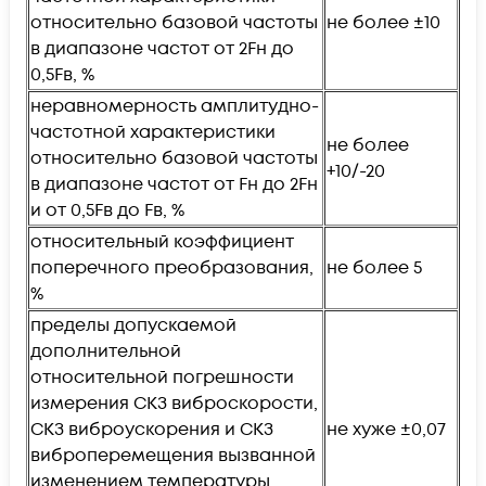
относительно базовой частоты
не более ±10
в диапазоне частот от 2Fн до
0,5Fв, %
неравномерность амплитудно-
частотной характеристики
не более
относительно базовой частоты
+10/-20
в диапазоне частот от Fн до 2Fн
и от 0,5Fв до Fв, %
относительный коэффициент
поперечного преобразования,
не более 5
%
пределы допускаемой
дополнительной
относительной погрешности
измерения СКЗ виброскорости,
СКЗ виброускорения и СКЗ
не хуже ±0,07
виброперемещения вызванной
изменением температуры