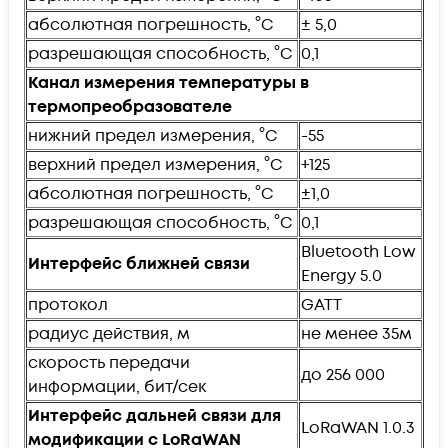
абсолютная погрешность, °C
± 5,0
разрешающая способность, °C
0,1
Канал измерения температуры в
термопреобразователе
нижний предел измерения, °C
-55
верхний предел измерения, °C
+125
абсолютная погрешность, °C
±1,0
разрешающая способность, °C
0,1
Bluetooth Low
Интерфейс ближней связи
Energy 5.0
протокол
GATT
радиус действия, м
не менее 35м
скорость передачи
до 256 000
информации, бит/сек
Интерфейс дальней связи для
LoRaWAN 1.0.3
модификации с LoRaWAN