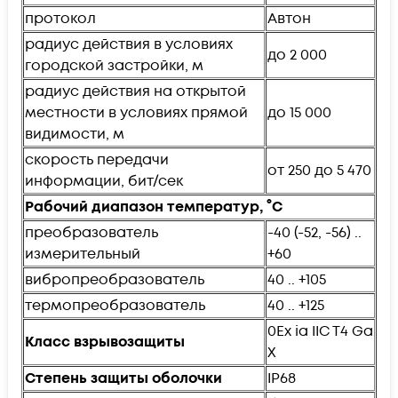
протокол
Автон
радиус действия в условиях
до 2 000
городской застройки, м
радиус действия на открытой
местности в условиях прямой
до 15 000
видимости, м
скорость передачи
от 250 до 5 470
информации, бит/сек
Рабочий диапазон температур, °C
преобразователь
-40 (-52, -56) ..
измерительный
+60
вибропреобразователь
40 .. +105
термопреобразователь
40 .. +125
0Ex ia IIC T4 Ga
Класс взрывозащиты
X
Степень защиты оболочки
IP68