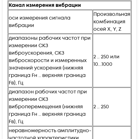
Канал измерения вибрации
Произвольная
оси измерения сигнала
комбинация
вибрации
осей X, Y, Z
диапазоны рабочих частот при
измерении СКЗ
виброускорения, СКЗ
2 .. 250 или
виброскорости и измеренных
10...1000
значений ускорения (нижняя
граница Fн .. верхняя граница
Fв), Гц
диапазон рабочих частот при
измерении СКЗ
виброперемещения (нижняя
2 .. 250
граница Fн .. верхняя граница
Fв), Гц
неравномерность амплитудно-
частотной характеристики