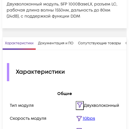
Двухволоконный модуль, SFP 1000BaseLX, разъем LC,
рабочая длина волны 1550нм, дальность до 80км
(24dB), с поддержкой функции DDM
Характеристики
Документация и ПО
Сопутствующие товары
О
Характеристики
Общие
Тип модуля
Двухволоконный
Скорость модуля
1Gbps