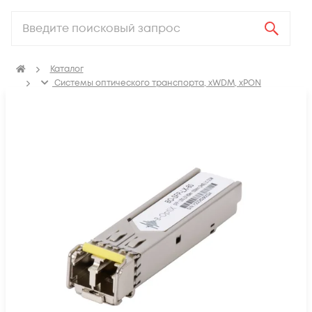
Каталог
Системы оптического транспорта, xWDM, xPON
SFP, GBIC, XFP, SFP+, X2, XENPAK, QSFP+, CFP модули
SFP модули