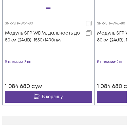
SNR-SFP-W54-80
SNR-SFP-W45-80
Модуль SFP WDM, дальность до
Модуль SFP 
80км (24dB), 1550/1490нм
80км (24dB), 
В наличии
: 3 шт
В наличии
: 2 шт
1 084 680
сум
1 084 680
с
В корзину