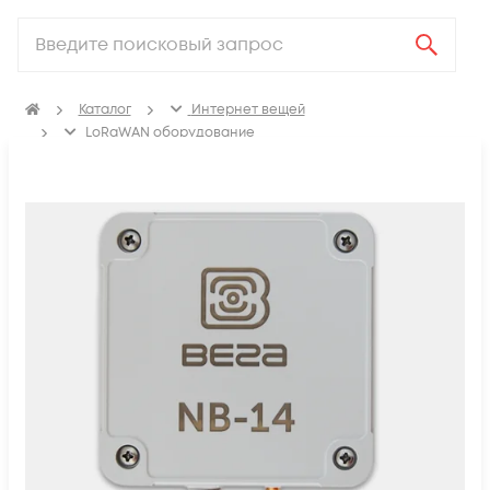
Каталог
Интернет вещей
LoRaWAN оборудование
Модемы LoRaWAN и NB-IoT