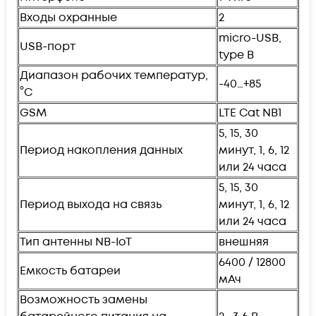
Входы охранные
2
micro-USB,
USB-порт
type B
Диапазон рабочих температур,
-40…+85
°С
GSM
LTE Cat NB1
5, 15, 30
Период накопления данных
минут, 1, 6, 12
или 24 часа
5, 15, 30
Период выхода на связь
минут, 1, 6, 12
или 24 часа
Тип антенны NB-IoT
внешняя
6400 / 12800
Емкость батареи
мАч
Возможность замены