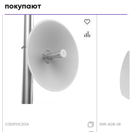
покупают
C050910C201A
SNR-ADB-08