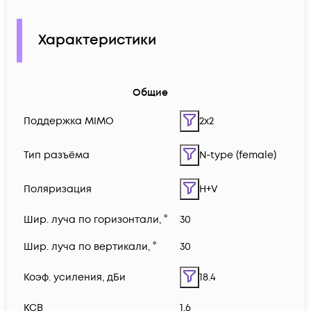
Характеристики
Общие
Поддержка MIMO
2x2
Тип разъёма
N-type (female)
Поляризация
H+V
Шир. луча по горизонтали, °
30
Шир. луча по вертикали, °
30
Коэф. усиления, дБи
18.4
КСВ
1.6