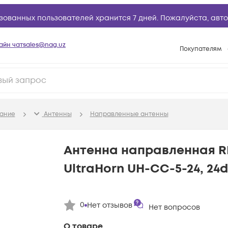
зованных пользователей хранится 7 дней. Пожалуйста,
авто
айн чат
sales@nag.uz
Покупателям
Способы опла
Условия доста
Возврат товар
ание
Антенны
Направленные антенны
Вопросы и отв
Техническая п
Антенна направленная R
База знаний
UltraHorn UH-CC-5-24, 24d
Конфигуратор
0
Нет отзывов
Нет вопросов
О товаре