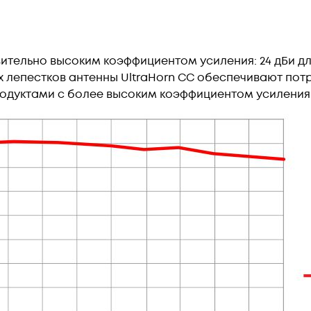
ительно высоким коэффициентом усиления: 24 дБи для
х лепестков антенны UltraHorn СС обеспечивают по
одуктами с более высоким коэффициентом усиления