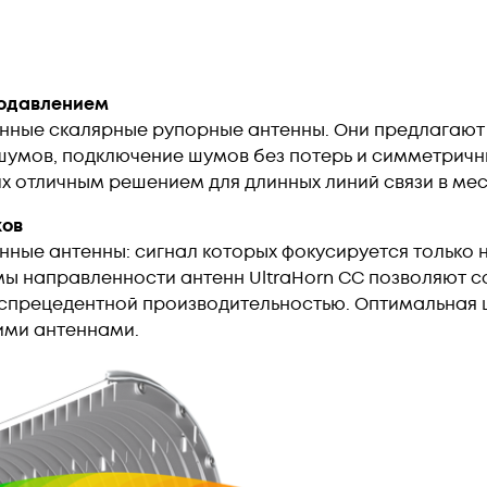
подавлением
ленные скалярные рупорные антенны. Они предлагаю
шумов, подключение шумов без потерь и симметричны
х отличным решением для длинных линий связи в ме
ков
нные антенны: сигнал которых фокусируется только н
ы направленности антенн UltraHorn CC позволяют со
спрецедентной производительностью. Оптимальная 
ими антеннами.