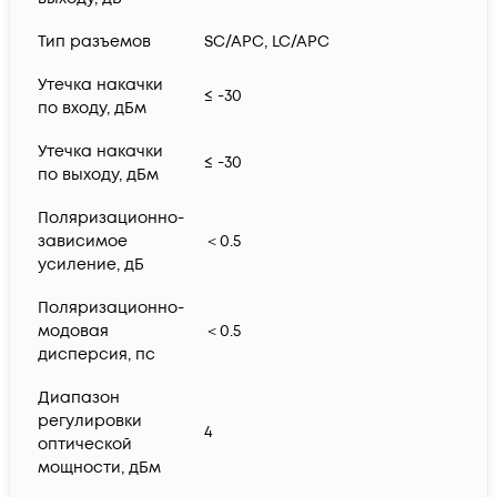
Тип разъемов
SC/APC, LC/APC
Утечка накачки
≤ -30
по входу, дБм
Утечка накачки
≤ -30
по выходу, дБм
Поляризационно-
зависимое
＜0.5
усиление, дБ
Поляризационно-
модовая
＜0.5
дисперсия, пс
Диапазон
регулировки
4
оптической
мощности, дБм