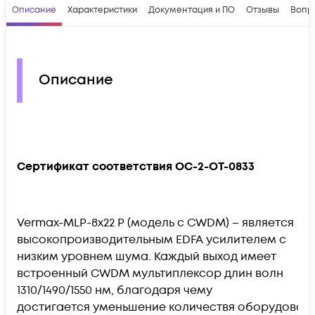
Описание
Характеристики
Документация и ПО
Отзывы
Вопр
Описание
Сертификат соответствия OC-2-OT-0833
Vermax-MLP-8x22 P (модель с CWDM) – является
высокопроизводительным EDFA усилителем с
низким уровнем шума. Каждый выход имеет
встроенный CWDM мультиплексор длин волн
1310/1490/1550 нм, благодаря чему
достигается уменьшение количествя оборудован