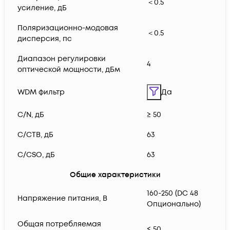
＜0.5
усиление, дБ
Поляризационно-модовая
＜0.5
дисперсия, пс
Диапазон регулировки
4
оптической мощности, дБм
WDM фильтр
Да
C/N, дБ
≥ 50
C/CTB, дБ
63
C/CSO, дБ
63
Общие характеристики
160-250 (DC 48
Напряжение питания, В
Опционально)
Общая потребляемая
≤ 50