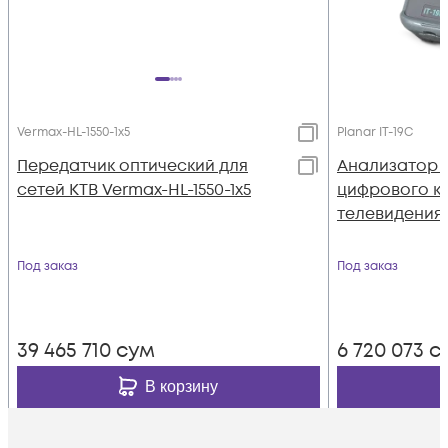
Vermax-HL-1550-1x5
Planar IT-19C
Передатчик оптический для
Анализатор 
сетей КТВ Vermax-HL-1550-1x5
цифрового к
телевидения 
Под заказ
Под заказ
39 465 710
сум
6 720 073
с
В корзину