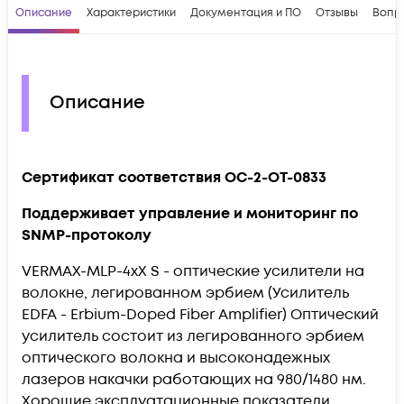
Описание
Характеристики
Документация и ПО
Отзывы
Вопр
Описание
Сертификат соответствия OC-2-OT-0833
Поддерживает управление и мониторинг по
SNMP-протоколу
VERMAX-MLP-4xX S - оптические усилители на
волокне, легированном эрбием (Усилитель
EDFA - Erbium-Doped Fiber Amplifier) Оптический
усилитель состоит из легированного эрбием
оптического волокна и высоконадежных
лазеров накачки работающих на 980/1480 нм.
Хорошие эксплуатационные показатели