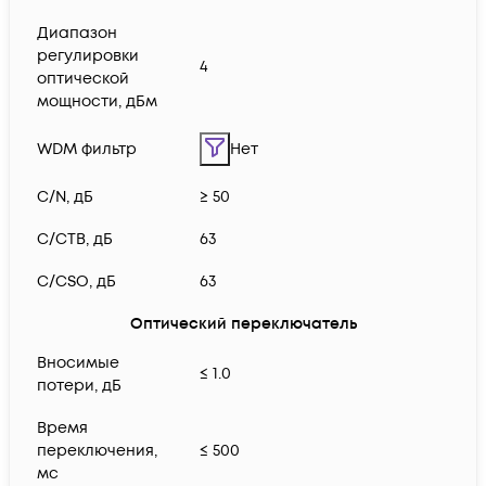
Диапазон
регулировки
4
оптической
мощности, дБм
WDM фильтр
Нет
C/N, дБ
≥ 50
C/CTB, дБ
63
C/CSO, дБ
63
Оптический переключатель
Вносимые
≤ 1.0
потери, дБ
Время
переключения,
≤ 500
мс