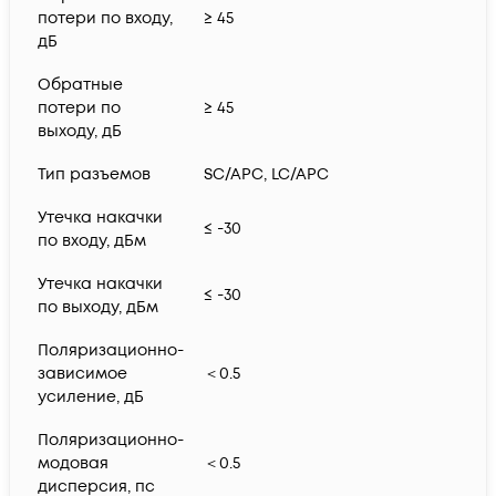
потери по входу,
≥ 45
дБ
Обратные
потери по
≥ 45
выходу, дБ
Тип разъемов
SC/APC, LC/APC
Утечка накачки
≤ -30
по входу, дБм
Утечка накачки
≤ -30
по выходу, дБм
Поляризационно-
зависимое
＜0.5
усиление, дБ
Поляризационно-
модовая
＜0.5
дисперсия, пс