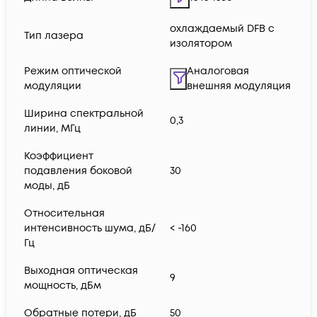
охлаждаемый DFB с
Тип лазера
изолятором
Режим оптической
Аналоговая
модуляции
внешняя модуляция
Ширина спектральной
0,3
линии, МГц
Коэффициент
подавления боковой
30
моды, дБ
Относительная
интенсивность шума, дБ/
< -160
Гц
Выходная оптическая
9
мощность, дБм
Обратные потери, дБ
50