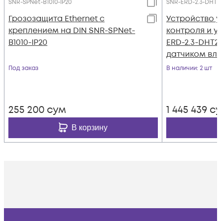
SNR-SPNet-B1010-IP20
SNR-ERD-2.3-DHT2
Грозозащита Ethernet с
Устройство 
креплением на DIN SNR-SPNet-
контроля и у
B1010-IP20
ERD-2.3-DHT2
датчиком вл
температур
Под заказ
В наличии
: 2 шт
255 200
сум
1 445 439
с
В корзину