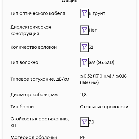
Общие
Тип оптического кабеля
В грунт
Диэлектрическая
Нет
конструкция
Количество волокон
32
Тип волокна
SM (G.652.D)
≦0,32 (1310 нм) / ≦0,18
Типовое затухание, дБ/км
(1550 нм)
Диаметр кабеля, мм
11,8
Тип брони
Стальные проволоки
Стойкость к растяжению,
7.0
кН
Материал оболочки
PE