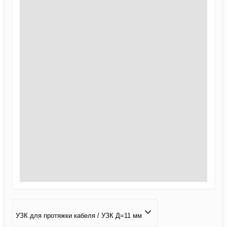
УЗК для протяжки кабеля / УЗК Д=11 мм