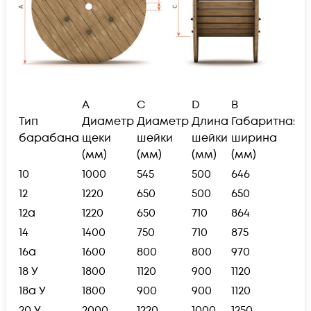
А
C
D
B
В
Тип
Диаметр
Диаметр
Длина
Габаритная
б
барабана
щеки
шейки
шейки
ширина
(к
(мм)
(мм)
(мм)
(мм)
10
1000
545
500
646
8
12
1220
650
500
650
1
12а
1220
650
710
864
1
14
1400
750
710
875
1
16а
1600
800
800
970
2
18 У
1800
1120
900
1120
5
18а У
1800
900
900
1120
5
20 У
2000
1220
1000
1250
8