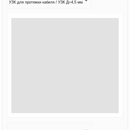
УЗК для протяжки кабеля / УЗК Д=4,5 мм