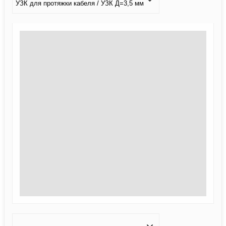
УЗК для протяжки кабеля / УЗК Д=3,5 мм