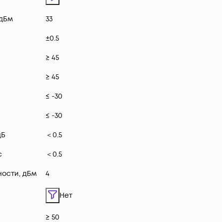
 дБм
33
±0.5
≥ 45
≥ 45
≤ -30
≤ -30
дБ
＜0.5
с
＜0.5
ости, дБм
4
Нет
≥ 50