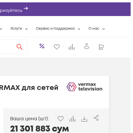
ризуйтесь
Услуги
Сервис и поддержка
О нас
ты
Wi-Fi «под ключ»
Гарантийное обслуживание
О компании
вки
Расширенная гарантия
Разовые выездные работы
Контактная информаци
а
Системная интеграция
Сервисные контракты
Банковские реквизиты
еты
Сервисный центр
Партнеры
оддержка
Техническая поддержка
Новости
ERMAX для сетей
Условия оказания услуг
ы
Ваша цена (шт):
21 301 883
сум