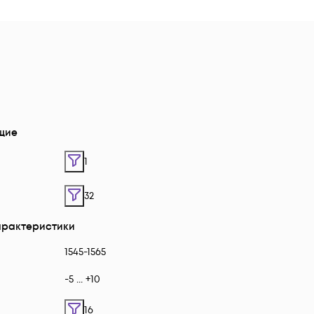
щие
1
32
арактеристики
1545-1565
-5 ... +10
16