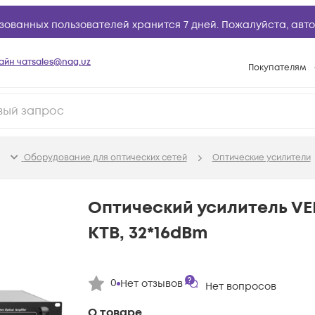
зованных пользователей хранится 7 дней. Пожалуйста,
авто
айн чат
sales@nag.uz
Покупателям
Способы опла
Условия доста
Возврат товар
Оборудование для оптических сетей
Оптические усилители
Вопросы и отв
Техническая п
Оптический усилитель V
База знаний
КТВ, 32*16dBm
Конфигуратор
0
Нет отзывов
Нет вопросов
О товаре