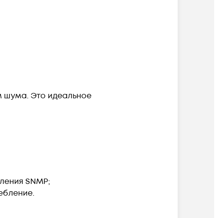
м шума. Это идеальное
вления SNMP;
ебление.