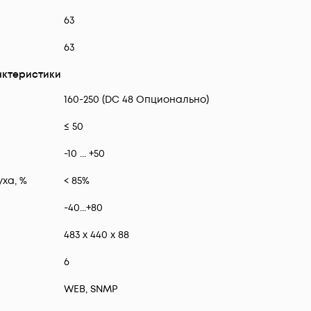
63
63
ктеристики
160-250 (DC 48 Опционально)
≤ 50
-10 ... +50
ха, %
< 85%
-40...+80
483 x 440 x 88
6
WEB, SNMP