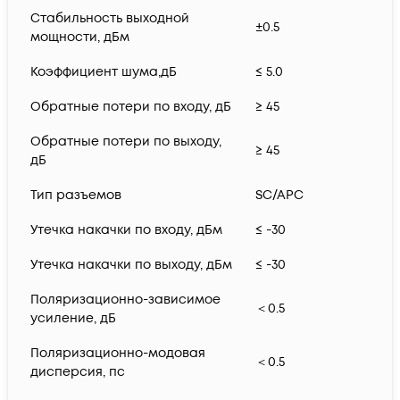
Стабильность выходной
±0.5
мощности, дБм
Коэффициент шума,дБ
≤ 5.0
Обратные потери по входу, дБ
≥ 45
Обратные потери по выходу,
≥ 45
дБ
Тип разъемов
SC/APC
Утечка накачки по входу, дБм
≤ -30
Утечка накачки по выходу, дБм
≤ -30
Поляризационно-зависимое
＜0.5
усиление, дБ
Поляризационно-модовая
＜0.5
дисперсия, пс