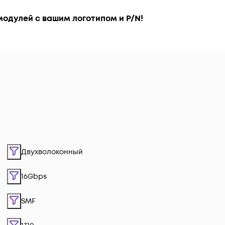
модулей с вашим логотипом и P/N!
Двухволоконный
16Gbps
SMF