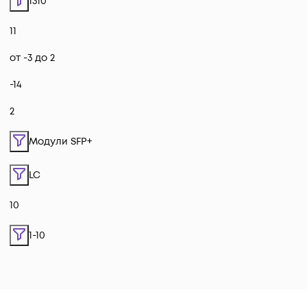
1310
11
от -3 до 2
-14
2
Модули SFP+
LC
10
1-10