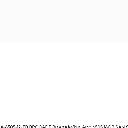
-6505-12-EB BROCADE Brocade/NetApp 6505 16GB SAN S