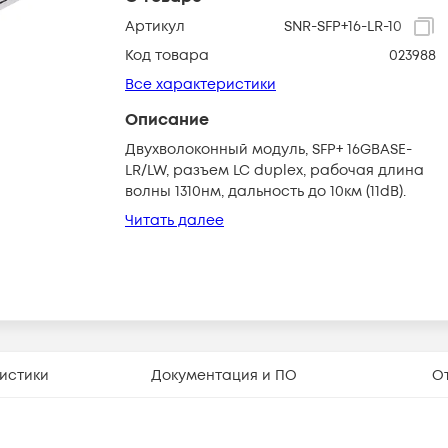
Артикул
SNR-SFP+16-LR-10
Код товара
023988
Все характеристики
Описание
Двухволоконный модуль, SFP+ 16GBASE-
LR/LW, разъем LC duplex, рабочая длина
волны 1310нм, дальность до 10км (11dB).
Читать далее
истики
Документация и ПО
О