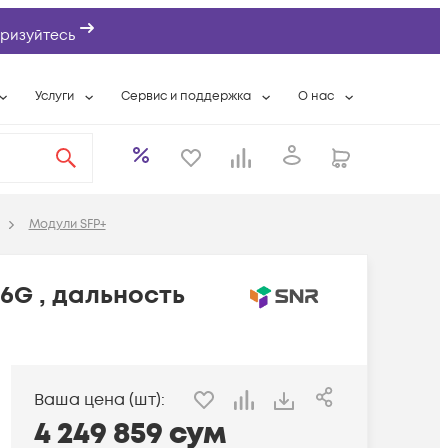
ризуйтесь
Услуги
Сервис и поддержка
О нас
ты
Wi-Fi «под ключ»
Гарантийное обслуживание
О компании
вки
Расширенная гарантия
Разовые выездные работы
Контактная информаци
а
Системная интеграция
Сервисные контракты
Банковские реквизиты
Модули SFP+
еты
Сервисный центр
Партнеры
оддержка
Техническая поддержка
Новости
6G , дальность
Условия оказания услуг
ы
Ваша цена (шт):
4 249 859
сум