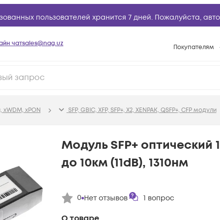
зованных пользователей хранится 7 дней. Пожалуйста,
авто
айн чат
sales@nag.uz
Покупателям
Способы опла
Условия доста
Возврат товар
, xWDM, xPON
SFP, GBIC, XFP, SFP+, X2, XENPAK, QSFP+, CFP модули
Вопросы и отв
Техническая п
Модуль SFP+ оптический 1
База знаний
до 10км (11dB), 1310нм
Конфигуратор
0
Нет отзывов
1
вопрос
О товаре