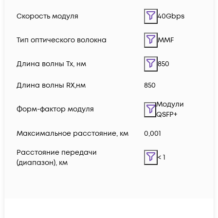
Скорость модуля
40Gbps
Тип оптического волокна
MMF
Длина волны Tx, нм
850
Длина волны RX,нм
850
Модули
Форм-фактор модуля
QSFP+
Максимальное расстояние, км
0,001
Расстояние передачи
< 1
(диапазон), км