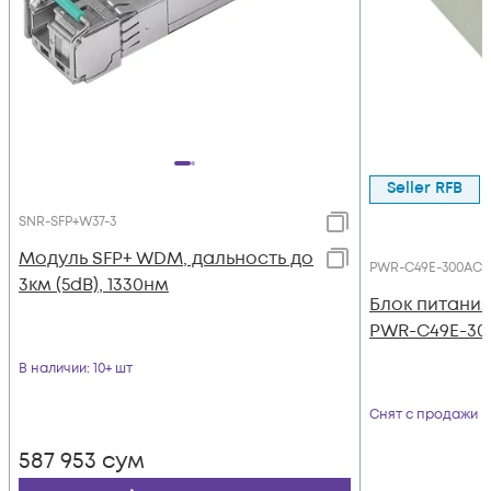
Seller RFB
SNR-SFP+W37-3
Модуль SFP+ WDM, дальность до
PWR-C49E-300AC-
3км (5dB), 1330нм
Блок питания
PWR-C49E-30
В наличии
: 10+ шт
Снят с продажи
587 953
сум