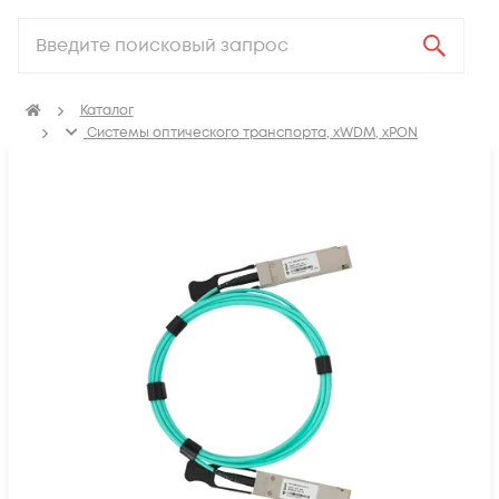
Каталог
Системы оптического транспорта, xWDM, xPON
SFP, GBIC, XFP, SFP+, X2, XENPAK, QSFP+, CFP модули
Модули QSFP+