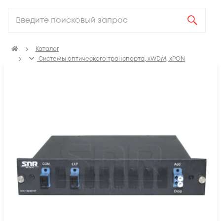
Каталог
Системы оптического транспорта, xWDM, xPON
Уплотнение CWDM/DWDM
Мультиплексоры ввода/вывода (OADM)