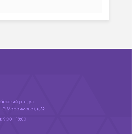
бекский р-н, ул.
 Э.Мараимова), д.52
, 9:00 - 18:00