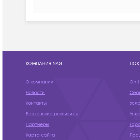
КОМПАНИЯ NAG
ПОК
О компании
On-l
Новости
Сер
Контакты
Усл
Банковские реквизиты
Усло
Партнеры
Гар
Карта сайта
Рас