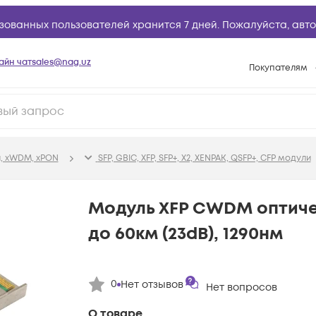
зованных пользователей хранится 7 дней. Пожалуйста,
авто
айн чат
sales@nag.uz
Покупателям
Способы опла
Условия доста
Возврат товар
, xWDM, xPON
SFP, GBIC, XFP, SFP+, X2, XENPAK, QSFP+, CFP модули
Вопросы и отв
Техническая п
Модуль XFP CWDM оптиче
База знаний
до 60км (23dB), 1290нм
Конфигуратор
0
Нет отзывов
Нет вопросов
О товаре