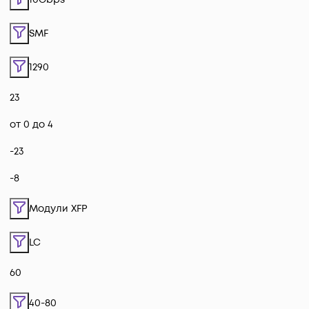
SMF
1290
23
от 0 до 4
-23
-8
Модули XFP
LC
60
40-80