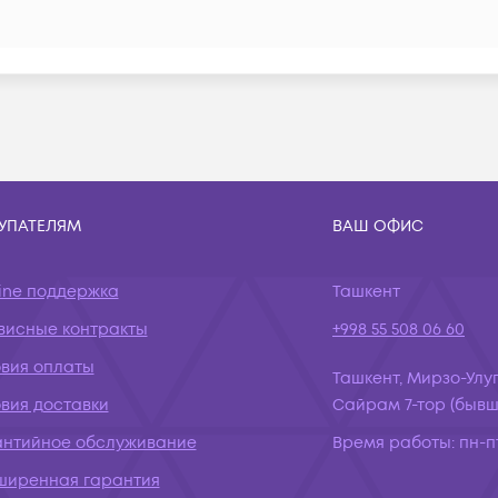
УПАТЕЛЯМ
ВАШ ОФИС
ine поддержка
Ташкент
висные контракты
+998 55 508 06 60
овия оплаты
Ташкент, Мирзо-Улуг
вия доставки
Сайрам 7-тор (бывш.
антийное обслуживание
Время работы:
пн-пт
ширенная гарантия