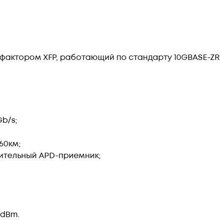
фактором XFP, работающий по стандарту 10GBASE-Z
b/s;
60км;
ительный APD-приемник;
3dBm.