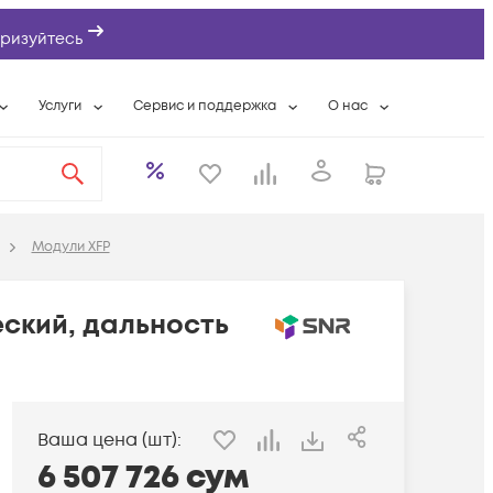
ризуйтесь
Услуги
Сервис и поддержка
О нас
ты
Wi-Fi «под ключ»
Гарантийное обслуживание
О компании
вки
Расширенная гарантия
Разовые выездные работы
Контактная информаци
а
Системная интеграция
Сервисные контракты
Банковские реквизиты
Модули XFP
еты
Сервисный центр
Партнеры
оддержка
Техническая поддержка
Новости
ский, дальность
Условия оказания услуг
ы
Ваша цена (шт):
6 507 726
сум