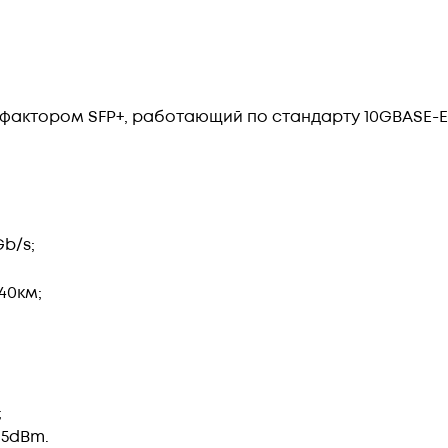
фактором SFP+, работающий по стандарту 10GBASE-
b/s;
40км;
;
;
.5dBm.