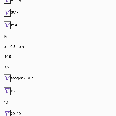
SMF
1290
14
от -0.5 до 4
-14,5
0,5
Модули SFP+
LC
40
20-40