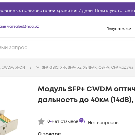
зованных пользователей хранится 7 дней. Пожалуйста,
авто
айн чат
sales@nag.uz
Покупателям
Способы опла
Условия доста
Возврат товар
, xWDM, xPON
SFP, GBIC, XFP, SFP+, X2, XENPAK, QSFP+, CFP модули
Вопросы и отв
Техническая п
Модуль SFP+ CWDM оптич
База знаний
дальность до 40км (14dB),
Конфигуратор
0
Нет отзывов
Нет вопросов
О товаре