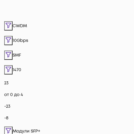
CWDM
10Gbps
SMF
1470
23
от 0 до 4
-23
-8
Модули SFP+