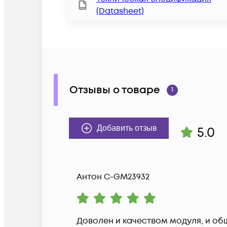
(Datasheet)
Отзывы о товаре
1
5.0
Добавить отзыв
Антон С-GM23932
Доволен и качеством модуля, и об