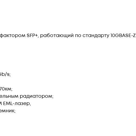
фактором SFP+, работающий по стандарту 10GBASE-
b/s;
70км;
тельным радиатором;
 EML-лазер,
емник;