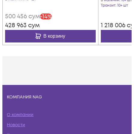
В наличии
: 10+ шт
Транзит
: 10+ шт
500 456
сум
-
14
%
428 963
сум
1 218 006
с
В корзину
КОМПАНИЯ NAG
О компании
Новости