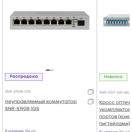
Распродажа
Новинка
SNR-S1908-1GS
SNR-ODF-24R-48LC
Неуправляемый коммутатор
Кросс оптиче
SNR-S1908-1GS
укомплектова
портов (комп
пигтейлами)
В наличии
: 10+ шт