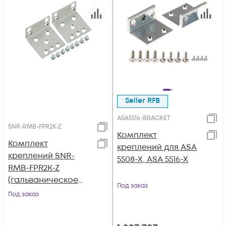
Seller RFB
ASA5516-BRACKET
SNR-RMB-FPR2K-Z
Комплект
Комплект
креплений для ASA
креплений SNR-
5508-X, ASA 5516-X
RMB-FPR2K-Z
(гальваническое
Под заказ
покрытие) для Cisco
Под заказ
Firepower 2100
Series