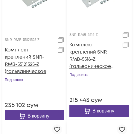
SNR-RMB-5516-Z
SNR-RMB-55121525-Z
Комплект
Комплект
креплений SNR-
креплений SNR-
RMB-5516-Z
RMB-55121525-Z
(гальваническое
(гальваническое
покрытие) для ASA
Под заказ
покрытие) для ASA
Под заказ
5508-X, ASA 5516-X
5512-X, ASA 5515-X,
ASA 5525-X
215 443
сум
236 102
сум
В корзину
В корзину