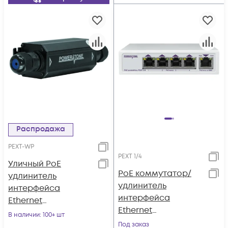
Распродажа
PEXT-WP
PEXT 1/4
Уличный PoE
PoE коммутатор/
удлинитель
удлинитель
интерфейса
интерфейса
Ethernet
Ethernet
10/100/1000Mbs
В наличии
: 100+ шт
10/100/1000Mbs PEXT
PEXT, совм. с
Под заказ