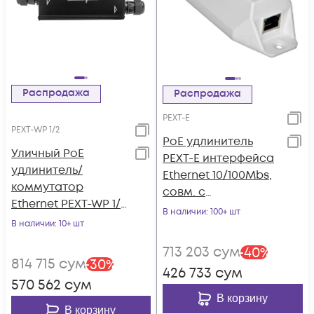
Распродажа
Распродажа
PEXT-E
PEXT-WP 1/2
PoE удлинитель
Уличный PoE
PEXT-E интерфейса
удлинитель/
Ethernet 10/100Mbs,
коммутатор
совм. с
Ethernet PEXT-WP 1/2
802.3af&at(аналог
В наличии
: 100+ шт
10/100/1000BASE-TX,
В наличии
: 10+ шт
AXIS T8129)
1x802.3af/at/bt,
713 203
сум
-
40
%
2x802.3af/at
814 715
сум
-
30
%
426 733
сум
570 562
сум
В корзину
В корзину