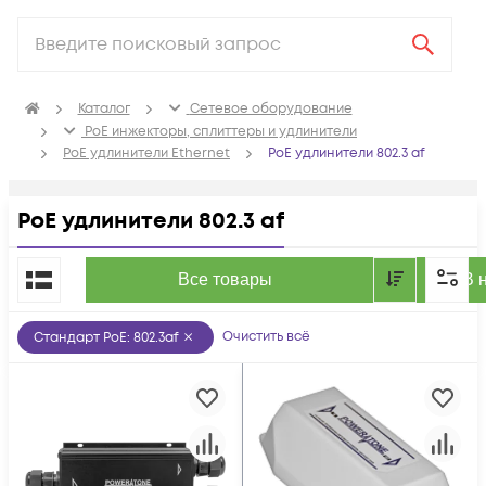
Каталог
Сетевое оборудование
PoE инжекторы, сплиттеры и удлинители
PoE удлинители Ethernet
PoE удлинители 802.3 af
PoE удлинители 802.3 af
По популярности
Все товары
В 
Очистить всё
Стандарт PoE
:
802.3af