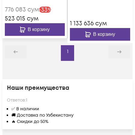
1/4. 4 PoE выхода, 1
802.3at, 802.3af
776 083
сум
-
33
%
PoE вход, совм. с
(аналог AXIS T8129),
523 015
сум
802.3af/at, до -40С
IP66, до -40С
1 133 636
сум
В корзину
В корзину
1
Назад
Дальше
Наши преимущества
Ответов:
1
✅ В наличии
🚚 Доставка по Узбекистану
🔥 Скидки до 50%