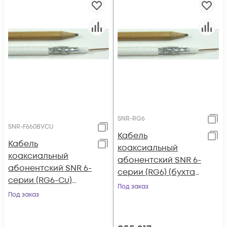
SNR-RG6
SNR-F660BVCU
Кабель
Кабель
коаксиальный
коаксиальный
абонентский SNR 6-
абонентский SNR 6-
серии (RG6) (бухта
серии (RG6-Cu)
305)
Под заказ
(бухта 305)
Под заказ