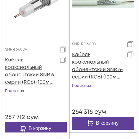
SNR-RG6/100
SNR-F660BV
Кабель
Кабель
коаксиальный
коаксиальный
абонентский SNR 6-
абонентский SNR 6-
серии (RG6) (100м.
серии (RG6) (100м.
бухта)(заполнение
Под заказ
бухта)(заполнение
Под заказ
48%)
60%)
264 316
сум
257 712
сум
В корзину
В корзину