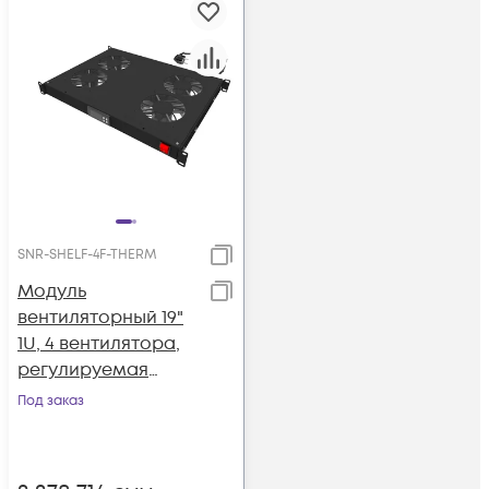
SNR-SHELF-4F-THERM
Модуль
вентиляторный 19"
1U, 4 вентилятора,
регулируемая
глубина 345-810 мм
Под заказ
с контроллером
температуры