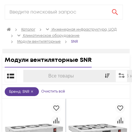
Каталог
Инженерная инфраструктура, ЦОД
Климатичeское оборудование
Модули вентиляторные
SNR
Модули вентиляторные SNR
По популярности
Все товары
В 
Очистить всё
Бренд
:
SNR