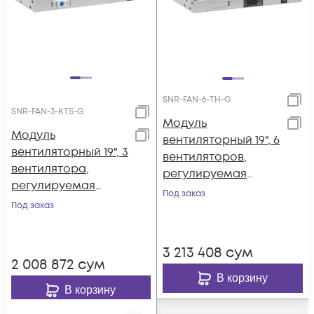
SNR-FAN-6-TH-G
SNR-FAN-3-KTS-G
Модуль
Модуль
вентиляторный 19", 6
вентиляторный 19", 3
вентиляторов,
вентилятора,
регулируемая
регулируемая
глубина 460-830мм,
Под заказ
глубина 230-415мм,
Под заказ
с цифровым
с термостатом
терморегулятором
3 213 408
сум
2 008 872
сум
В корзину
В корзину