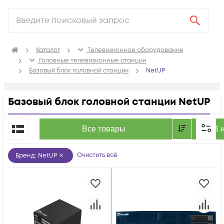
Каталог
Телевизионное оборудование
Головные телевизионные станции
Базовый блок головной станции
NetUP
Базовый блок головной станции NetUP
По популярности
Все товары
В 
Очистить всё
Бренд
:
NetUP