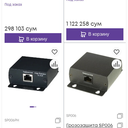
Под заказ
1 122 258
сум
298 103
сум
В корзину
В корзину
SP006
SP006PH
Грозозащита SP006