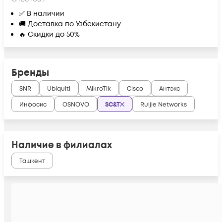
✅ В наличии
🚚 Доставка по Узбекистану
🔥 Скидки до 50%
Бренды
SNR
Ubiquiti
MikroTik
Cisco
Антэкс
Инфосис
OSNOVO
SC&T
Ruijie Networks
Наличие в филиалах
Ташкент