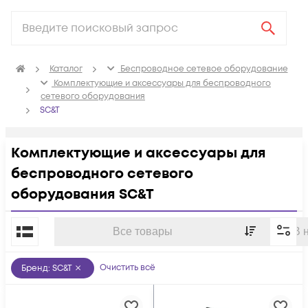
Каталог
Беспроводное сетевое оборудование
Комплектующие и аксессуары для беспроводного
сетевого оборудования
SC&T
Комплектующие и аксессуары для
беспроводного сетевого
оборудования SC&T
По популярности
Все товары
В 
Очистить всё
Бренд
:
SC&T