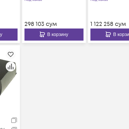
298 103
сум
1 122 258
сум
у
В корзину
В корз