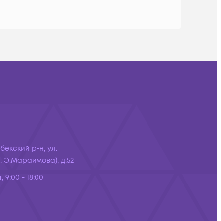
бекский р-н, ул.
 Э.Мараимова), д.52
, 9:00 - 18:00