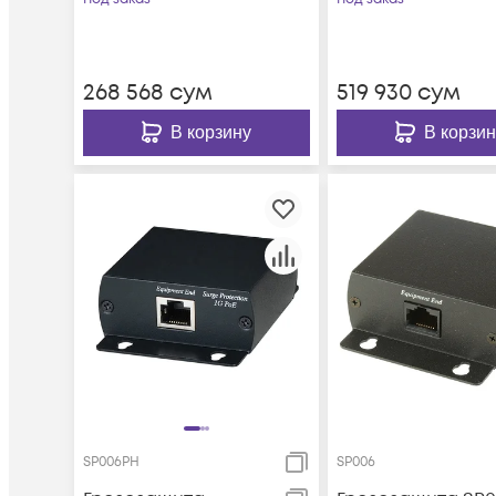
268 568
сум
519 930
сум
В корзину
В корзин
SP006PH
SP006