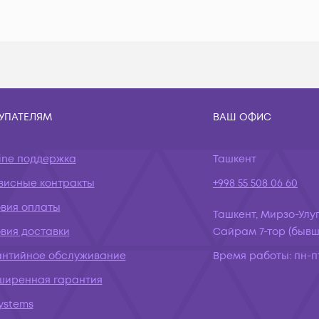
УПАТЕЛЯМ
ВАШ ОФИС
ine поддержка
Ташкент
висные контракты
+998 55 508 06 60
овия оплаты
Ташкент, Мирзо-Улуг
вия доставки
Сайрам 7-тор (бывш.
антийное обслуживание
Время работы:
пн-пт
ширенная гарантия
systems