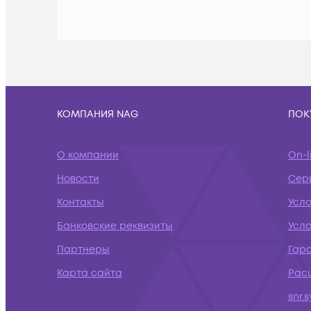
КОМПАНИЯ NAG
ПОК
О компании
On-l
Новости
Сер
Контакты
Усл
Банковские реквизиты
Усло
Партнеры
Гар
Карта сайта
Рас
snr.