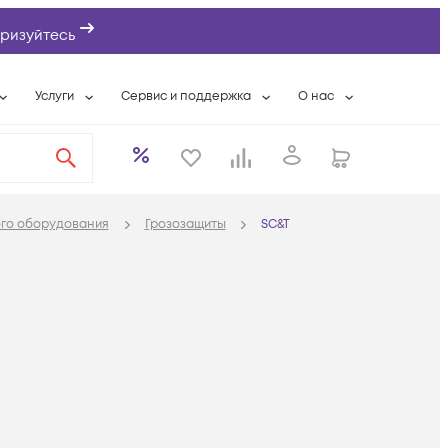
ризуйтесь
Услуги
Сервис и поддержка
О нас
ты
Wi-Fi «под ключ»
Гарантийное обслуживание
О компании
вки
Расширенная гарантия
Разовые выездные работы
Контактная информаци
а
Системная интеграция
Сервисные контракты
Банковские реквизиты
ого оборудования
Грозозащиты
SC&T
еты
Сервисный центр
Партнеры
оддержка
Техническая поддержка
Новости
Условия оказания услуг
ы