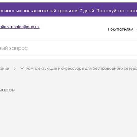
зованных пользователей хранится 7 дней. Пожалуйста,
авто
айн чат
sales@nag.uz
Покупателям
Способы опла
Условия доста
Возврат товар
ание
Комплектующие и аксессуары для беспроводного сетев
Вопросы и отв
Техническая п
варов
База знаний
Конфигуратор