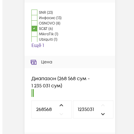
SNR
(
23
)
Инфосис
(
13
)
OSNOVO
(
8
)
SC&T
(
6
)
MikroTik
(
1
)
Ubiquiti
(
1
)
Ещё 1
Цена
Диапазон
(
268 568 сум -
1 235 031 сум
)