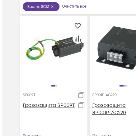
Очистить всё
Бренд
:
SC&T
SP009T
SP001P-AC220
Грозозащита SP009T
Грозозащита
SP001P-AC220
Под заказ
Под заказ