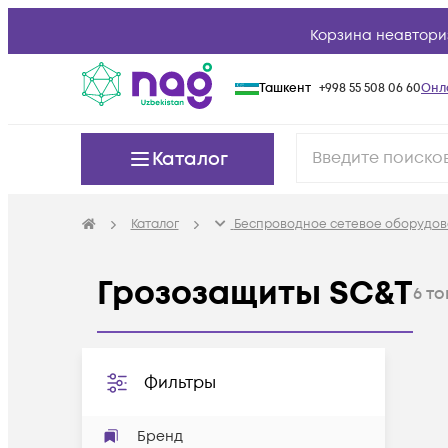
Корзина неавтори
Ташкент
+998 55 508 06 60
Онл
Каталог
Каталог
Беспроводное сетевое оборудов
Грозозащиты SC&T
6
то
Фильтры
Бренд