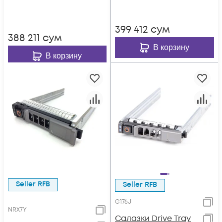
399 412
сум
388 211
сум
В корзину
В корзину
Seller RFB
Seller RFB
G176J
NRX7Y
Салазки Drive Tray