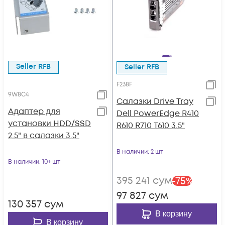
Seller RFB
Seller RFB
F238F
9W8C4
Салазки Drive Tray
Адаптер для
Dell PowerEdge R410
установки HDD/SSD
R610 R710 T610 3.5"
2.5" в салазки 3.5"
В наличии
: 2 шт
В наличии
: 10+ шт
395 241
сум
-
75
%
97 827
сум
130 357
сум
В корзину
В корзину