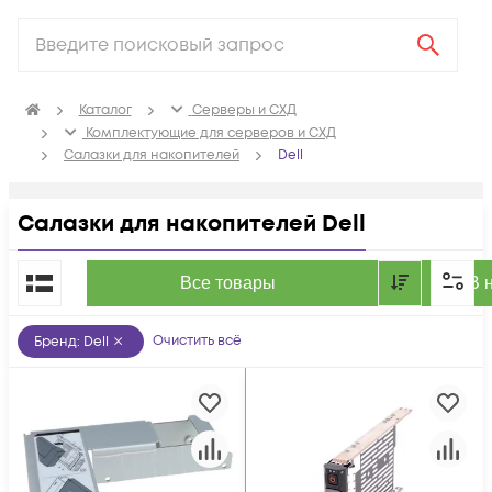
Каталог
Серверы и СХД
Комплектующие для серверов и СХД
Салазки для накопителей
Dell
Салазки для накопителей Dell
По популярности
Все товары
В 
Очистить всё
Бренд
:
Dell