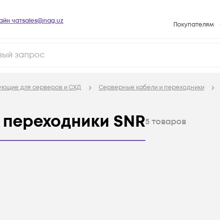
айн чат
sales@nag.uz
Покупателям
Способы опла
Условия доста
Возврат товар
ующие для серверов и СХД
Серверные кабели и переходники
Вопросы и отв
Техническая п
 переходники SNR
5
товаров
База знаний
Конфигуратор