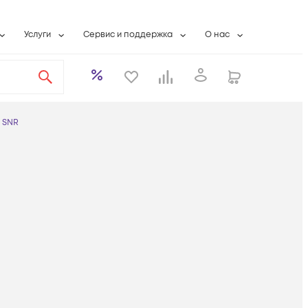
Услуги
Сервис и поддержка
О нас
ты
Wi-Fi «под ключ»
Гарантийное обслуживание
О компании
вки
Расширенная гарантия
Разовые выездные работы
Контактная информаци
а
Системная интеграция
Сервисные контракты
Банковские реквизиты
SNR
еты
Сервисный центр
Партнеры
оддержка
Техническая поддержка
Новости
Условия оказания услуг
ы