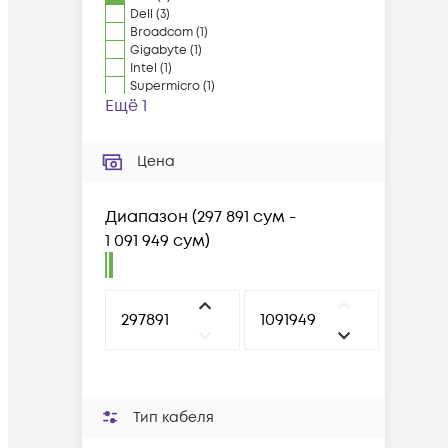
Dell
(
3
)
Broadcom
(
1
)
Gigabyte
(
1
)
Intel
(
1
)
Supermicro
(
1
)
Ещё 1
Цена
Диапазон
(
297 891 сум -
1 091 949 сум
)
Тип кабеля