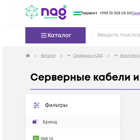
Ташкент
+998 55 508 06 60
Онл
Каталог
Каталог
Серверы и СХД
Комплект
Серверные кабели и
Фильтры
Бренд
SNR
(
5
)