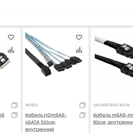
M01820
SAS-8087/8087-80CM
AS
Кабель HDmSAS-
Кабель mSAS-m
4SATA 100см,
80см, внутренн
внутренний