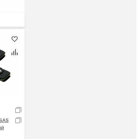
SAS
ий