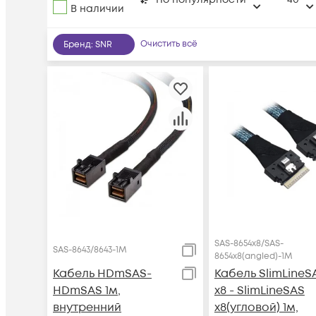
В наличии
Очистить всё
Бренд
:
SNR
SAS-8654x8/SAS-
SAS-8643/8643-1M
8654x8(angled)-1M
Кабель HDmSAS-
Кабель SlimLineS
HDmSAS 1м,
x8 - SlimLineSAS
внутренний
x8(угловой) 1м,