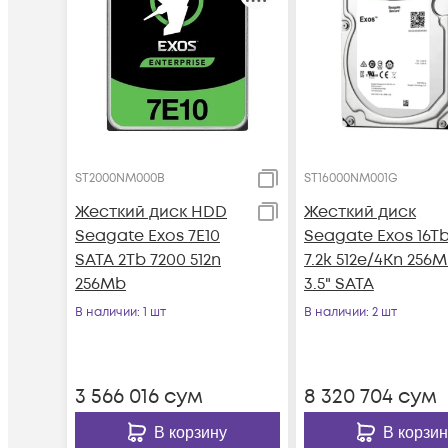
ST2000NM000B
ST16000NM001G
Жесткий диск HDD
Жесткий диск
Seagate Exos 7E10
Seagate Exos 16T
SATA 2Tb 7200 512n
7.2k 512e/4Kn 256
256Mb
3.5" SATA
В наличии
: 1 шт
В наличии
: 2 шт
3 566 016
сум
8 320 704
сум
В корзину
В корзин