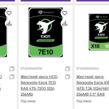
ST4000NM001B
ST16000NM004J
D
Жесткий диск HDD
Жесткий диск
0
Seagate Exos 7E10
Seagate Exos X1
n
SAS 4Tb 7200 512n
16Tb 7.2k 512e/4K
256Mb
256MB 3.5" SAS
Под заказ
Под заказ