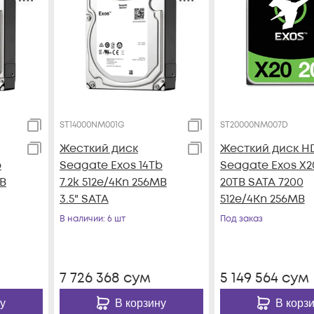
ST14000NM001G
ST20000NM007D
Жесткий диск
Жесткий диск H
b
Seagate Exos 14Tb
Seagate Exos X2
MB
7.2k 512e/4Kn 256MB
20TB SATA 7200
3.5" SATA
512e/4Kn 256MB
В наличии
: 6 шт
Под заказ
7 726 368
сум
5 149 564
сум
у
В корзину
В корз