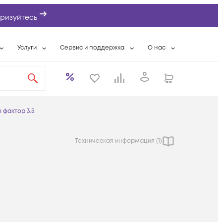
ризуйтесь
Услуги
Сервис и поддержка
О нас
ты
Wi-Fi «под ключ»
Гарантийное обслуживание
О компании
вки
Расширенная гарантия
Разовые выездные работы
Контактная информаци
а
Системная интеграция
Сервисные контракты
Банковские реквизиты
 фактор 3.5
еты
Сервисный центр
Партнеры
оддержка
Техническая поддержка
Новости
Техническая информация (
1
)
Условия оказания услуг
ы