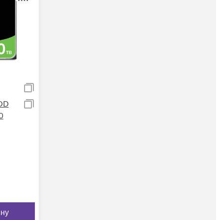
DD
0
ину