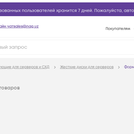
зованных пользователей хранится 7 дней. Пожалуйста,
авто
айн чат
sales@nag.uz
Покупателям
Способы опла
Условия доста
Возврат товар
ующие для серверов и СХД
Жесткие диски для серверов
Форм
Вопросы и отв
Техническая п
товаров
База знаний
Конфигуратор