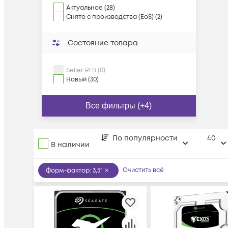
Актуальное (28)
Снято с производства (EoS) (2)
Состояние товара
Seller RFB (0)
Новый (30)
Все фильтры (+4)
По популярности
40
В наличии
Очистить всё
Форм-фактор
:
3,5"