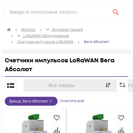
Каталог
Интернет вещей
LoRaWAN оборудование
Счетчики импульсов LoRaWAN
Вега Абсолют
Счетчики импульсов LoRaWAN Вега
Абсолют
По популярности
Все товары
В 
Очистить всё
Бренд
:
Вега Абсолют