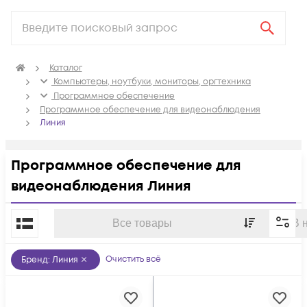
Каталог
Компьютеры, ноутбуки, мониторы, оргтехника
Программное обеспечение
Программное обеспечение для видеонаблюдения
Линия
Программное обеспечение для
видеонаблюдения Линия
По популярности
Все товары
В 
Очистить всё
Бренд
:
Линия