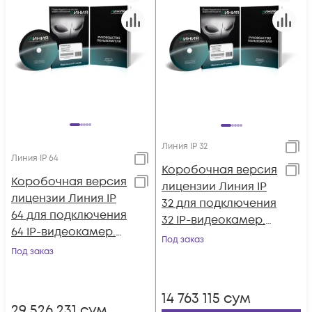
Линия IP 32
Линия IP 64
Коробочная версия
Коробочная версия
лицензии Линия IP
лицензии Линия IP
32 для подключения
64 для подключения
32 IP-видеокамер.
64 IP-видеокамер.
Количество
Под заказ
Количество
Под заказ
каналов: видео - 32,
каналов: видео - 64,
аудио - 32, до 25 к/с
аудио - 64, до 25 к/с
на канал.
14 763 115
сум
на канал.
29 526 231
сум