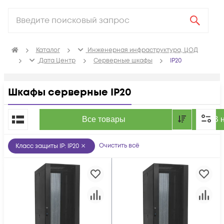
Каталог
Инженерная инфраструктура, ЦОД
Дата Центр
Серверные шкафы
IP20
Шкафы серверные IP20
По популярности
Все товары
В 
Очистить всё
Класс защиты IP
:
IP20