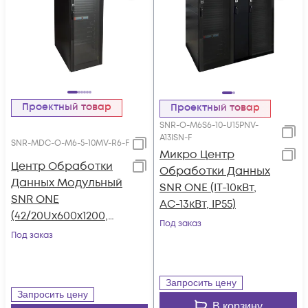
Проектный товар
Проектный товар
SNR-O-M6S6-10-U15PNV-
A13ISN-F
SNR-MDC-O-M6-5-10MV-R6-F
Микро Центр
Центр Обработки
Обработки Данных
Данных Модульный
SNR ONE (IT-10кВт,
SNR ONE
AC-13кВт, IP55)
(42/20Uх600х1200,
Под заказ
Indoor, IP55, IT-5кВт,
Под заказ
AC-6кВт)
Запросить цену
Запросить цену
В корзину