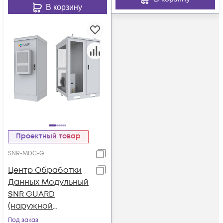
В корзину
Проектный товар
SNR-MDC-G
Центр Обработки
Данных Модульный
SNR GUARD
(наружной
установки, IP55)
Под заказ