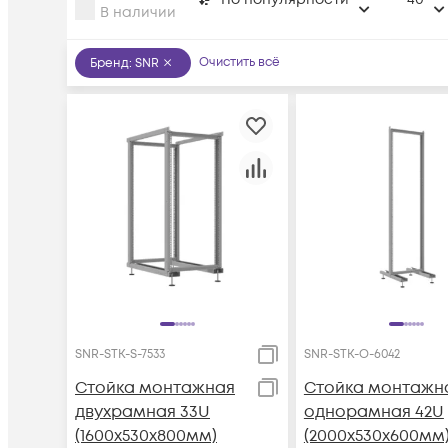
В наличии
Очистить всё
Бренд
:
SNR
SNR-STK-S-7533
SNR-STK-O-6042
Стойка монтажная
Стойка монтажн
двухрамная 33U
однорамная 42U
(1600х530х800мм)
(2000х530х600мм