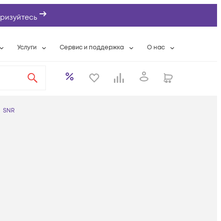
ризуйтесь
Услуги
Сервис и поддержка
О нас
ты
Wi-Fi «под ключ»
Гарантийное обслуживание
О компании
вки
Расширенная гарантия
Разовые выездные работы
Контактная информаци
а
Системная интеграция
Сервисные контракты
Банковские реквизиты
SNR
еты
Сервисный центр
Партнеры
оддержка
Техническая поддержка
Новости
Условия оказания услуг
ы