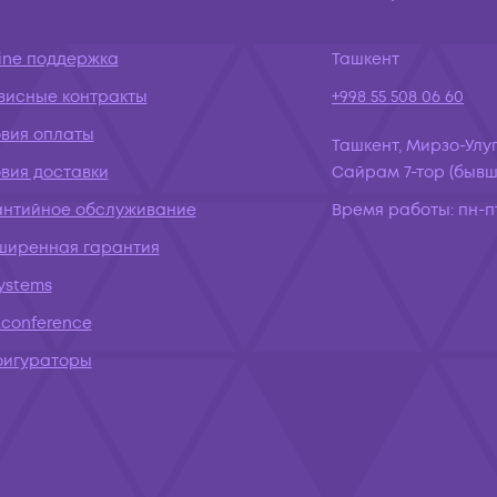
ine поддержка
Ташкент
висные контракты
+998 55 508 06 60
овия оплаты
Ташкент, Мирзо-Улуг
вия доставки
Сайрам 7-тор (бывш.
антийное обслуживание
Время работы:
пн-пт
ширенная гарантия
systems
conference
фигураторы