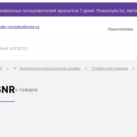
зованных пользователей хранится 7 дней. Пожалуйста,
авто
айн чат
sales@nag.uz
Покупателям
Способы опла
Условия доста
Возврат товар
Д
Телекоммуникационные шкафы
Стойки монтажные
Вопросы и отв
Техническая п
SNR
4
товара
База знаний
Конфигуратор