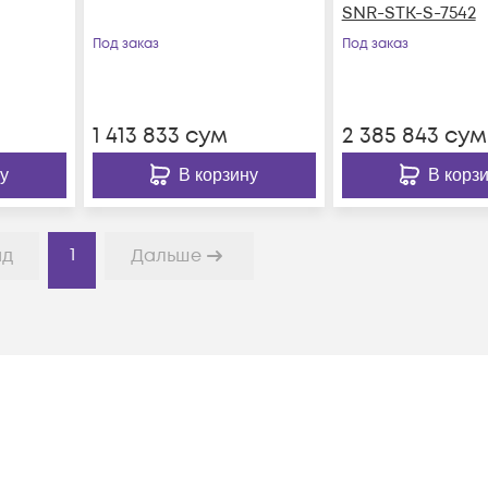
SNR-STK-S-7542
Под заказ
Под заказ
1 413 833
сум
2 385 843
сум
у
В корзину
В корз
1
ад
Дальше