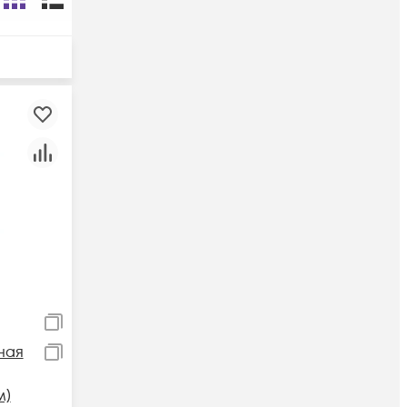
ная
м)